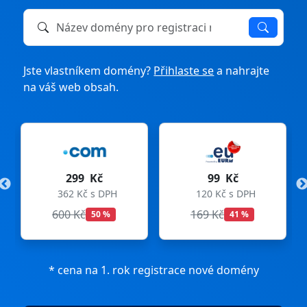
Název domény k registraci nebo převodu
Jste vlastníkem domény?
Přihlaste se
a nahrajte
na váš web obsah.
99 Kč
275 Kč
DPH
120 Kč s DPH
333 Kč s DPH
169 Kč
299 Kč
%
41 %
8 %
* cena na 1. rok registrace nové domény