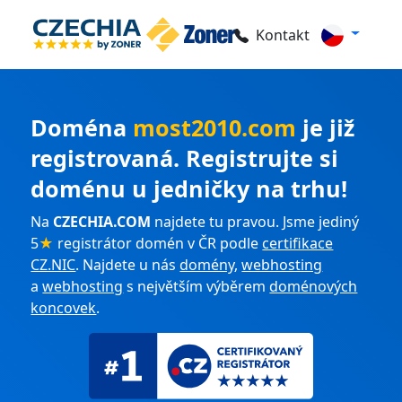
Kontakt
Doména
most2010.com
je již
registrovaná. Registrujte si
doménu u jedničky na trhu!
Na
CZECHIA.COM
najdete tu pravou. Jsme jediný
5
★
registrátor domén v ČR podle
certifikace
CZ.NIC
. Najdete u nás
domény
,
webhosting
a
webhosting
s největším výběrem
doménových
koncovek
.